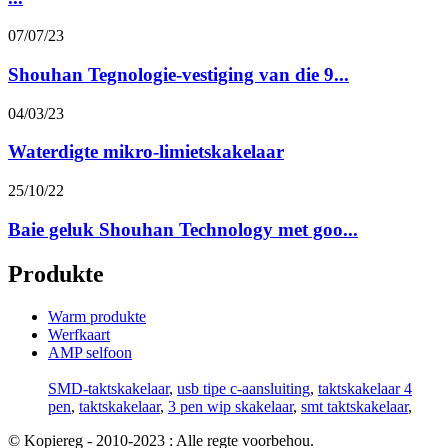
07/07/23
Shouhan Tegnologie-vestiging van die 9...
04/03/23
Waterdigte mikro-limietskakelaar
25/10/22
Baie geluk Shouhan Technology met goo...
Produkte
Warm produkte
Werfkaart
AMP selfoon
SMD-taktskakelaar
,
usb tipe c-aansluiting
,
taktskakelaar 4
pen
,
taktskakelaar
,
3 pen wip skakelaar
,
smt taktskakelaar
,
© Kopiereg - 2010-2023 : Alle regte voorbehou.