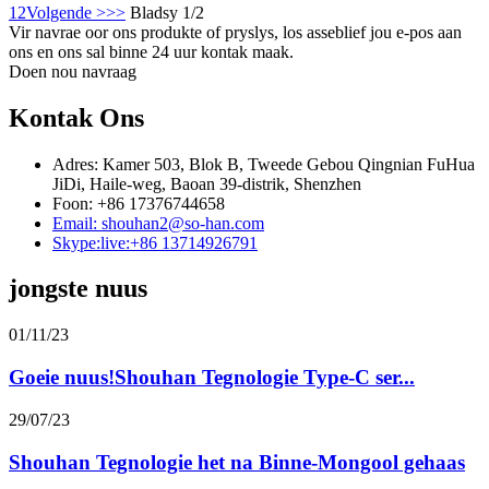
1
2
Volgende >
>>
Bladsy 1/2
Vir navrae oor ons produkte of pryslys, los asseblief jou e-pos aan
ons en ons sal binne 24 uur kontak maak.
Doen nou navraag
Kontak Ons
Adres: Kamer 503, Blok B, Tweede Gebou Qingnian FuHua
JiDi, Haile-weg, Baoan 39-distrik, Shenzhen
Foon: +86 17376744658
Email: shouhan2@so-han.com
Skype:live:+86 13714926791
jongste nuus
01/11/23
Goeie nuus!Shouhan Tegnologie Type-C ser...
29/07/23
Shouhan Tegnologie het na Binne-Mongool gehaas
...