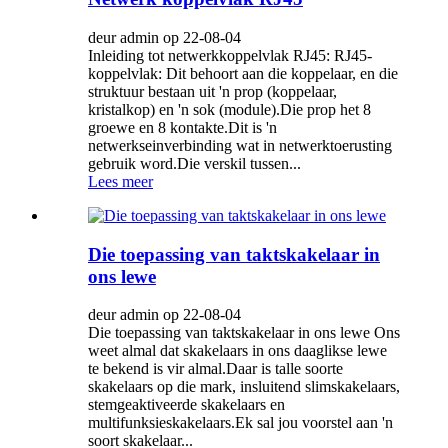
deur admin op 22-08-04
Inleiding tot netwerkkoppelvlak RJ45: RJ45-
koppelvlak: Dit behoort aan die koppelaar, en die
struktuur bestaan ​​uit 'n prop (koppelaar,
kristalkop) en 'n sok (module).Die prop het 8
groewe en 8 kontakte.Dit is 'n
netwerkseinverbinding wat in netwerktoerusting
gebruik word.Die verskil tussen...
Lees meer
Die toepassing van taktskakelaar in
ons lewe
deur admin op 22-08-04
Die toepassing van taktskakelaar in ons lewe Ons
weet almal dat skakelaars in ons daaglikse lewe
te bekend is vir almal.Daar is talle soorte
skakelaars op die mark, insluitend slimskakelaars,
stemgeaktiveerde skakelaars en
multifunksieskakelaars.Ek sal jou voorstel aan 'n
soort skakelaar...