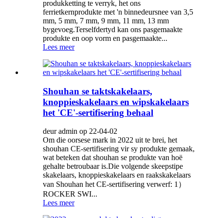
produkketting te verryk, het ons
ferrietkernprodukte met 'n binnedeursnee van 3,5
mm, 5 mm, 7 mm, 9 mm, 11 mm, 13 mm
bygevoeg.Terselfdertyd kan ons pasgemaakte
produkte en oop vorm en pasgemaakte...
Lees meer
Shouhan se taktskakelaars,
knoppieskakelaars en wipskakelaars
het 'CE'-sertifisering behaal
deur admin op 22-04-02
Om die oorsese mark in 2022 uit te brei, het
shouhan CE-sertifisering vir sy produkte gemaak,
wat beteken dat shouhan se produkte van hoë
gehalte betroubaar is.Die volgende skeepstipe
skakelaars, knoppieskakelaars en raakskakelaars
van Shouhan het CE-sertifisering verwerf: 1）
ROCKER SWI...
Lees meer