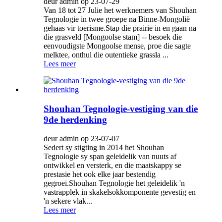
deur admin op 23-07-29
Van 18 tot 27 Julie het werknemers van Shouhan
Tegnologie in twee groepe na Binne-Mongolië
gehaas vir toerisme.Stap die prairie in en gaan na
die grasveld [Mongoolse stam] -- besoek die
eenvoudigste Mongoolse mense, proe die sagte
melktee, onthul die outentieke grassla ...
Lees meer
Shouhan Tegnologie-vestiging van die
9de herdenking
deur admin op 23-07-07
Sedert sy stigting in 2014 het Shouhan
Tegnologie sy span geleidelik van nuuts af
ontwikkel en versterk, en die maatskappy se
prestasie het ook elke jaar bestendig
gegroei.Shouhan Tegnologie het geleidelik 'n
vastrapplek in skakelsokkomponente gevestig en
'n sekere vlak...
Lees meer