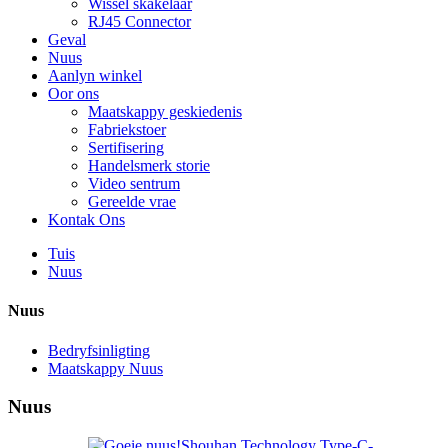
Wissel skakelaar
RJ45 Connector
Geval
Nuus
Aanlyn winkel
Oor ons
Maatskappy geskiedenis
Fabriekstoer
Sertifisering
Handelsmerk storie
Video sentrum
Gereelde vrae
Kontak Ons
Tuis
Nuus
Nuus
Bedryfsinligting
Maatskappy Nuus
Nuus