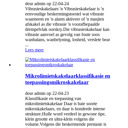
deur admin op 22-04-24
Vibrasieskakelaars 'n Vibrasieskakelaar is 'n
eenvoudige beskermingstoestel wat vibrasie
waarneem en 'n alarm aktiveer of 'n masjien
afskakel as die vibrasie 'n voorafbepaalde
drempelvlak oorskry.Die vibrasieskakelaar kan
vibrasie aanvoel as gevolg van foute soos
wanbalans, wanbelyning, losheid, verslete bear
...
Lees meer
Mikrolimietskakelaarklassifikasie en
toepassingsmikroskakelaar
deur admin op 22-04-23
Klassifikasie en toepassing van
mikrolimietskakelaar Daar is baie soorte
mikroskakelaars, en daar is honderde interne
strukture.Hulle word verdeel in gewone tipe,
klein grootte en ultra-klein volgens die
volume.Volgens die beskermende prestasie is