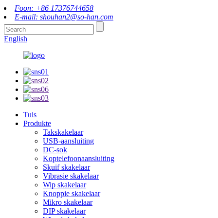
Foon: +86 17376744658
E-mail: shouhan2@so-han.com
English
Tuis
Produkte
Takskakelaar
USB-aansluiting
DC-sok
Koptelefoonaansluiting
Skuif skakelaar
Vibrasie skakelaar
Wip skakelaar
Knoppie skakelaar
Mikro skakelaar
DIP skakelaar