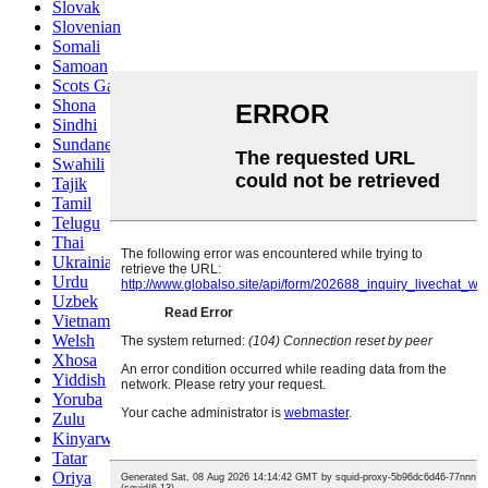
Slovak
Slovenian
Somali
Samoan
Scots Gaelic
Shona
Sindhi
Sundanese
Swahili
Tajik
Tamil
Telugu
Thai
Ukrainian
Urdu
Uzbek
Vietnamese
Welsh
Xhosa
Yiddish
Yoruba
Zulu
Kinyarwanda
Tatar
Oriya