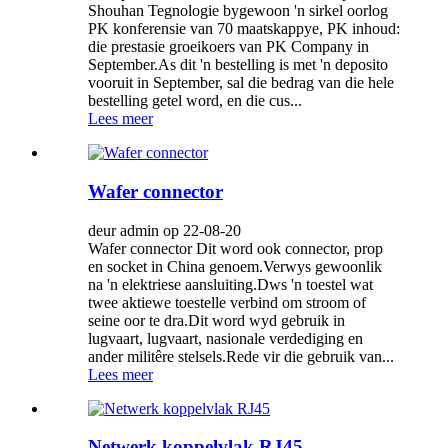
Shouhan Tegnologie bygewoon 'n sirkel oorlog
PK konferensie van 70 maatskappye, PK inhoud:
die prestasie groeikoers van PK Company in
September.As dit 'n bestelling is met 'n deposito
vooruit in September, sal die bedrag van die hele
bestelling getel word, en die cus...
Lees meer
Wafer connector
deur admin op 22-08-20
Wafer connector Dit word ook connector, prop
en socket in China genoem.Verwys gewoonlik
na 'n elektriese aansluiting.Dws 'n toestel wat
twee aktiewe toestelle verbind om stroom of
seine oor te dra.Dit word wyd gebruik in
lugvaart, lugvaart, nasionale verdediging en
ander militêre stelsels.Rede vir die gebruik van...
Lees meer
Netwerk koppelvlak RJ45