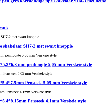
 pen grys kortstondige tipe skakelaar SH4-3 met hef
muis
e skakelaar SH7-2 met swart knoppie
3*5,3*6,8 mm penhoogte 5,05 mm Verskeie style
*5.4*7.5mm Pensteek 5.05 mm Verskeie style
*6.4*8.15mm Pensteek 4.1mm Verskeie style