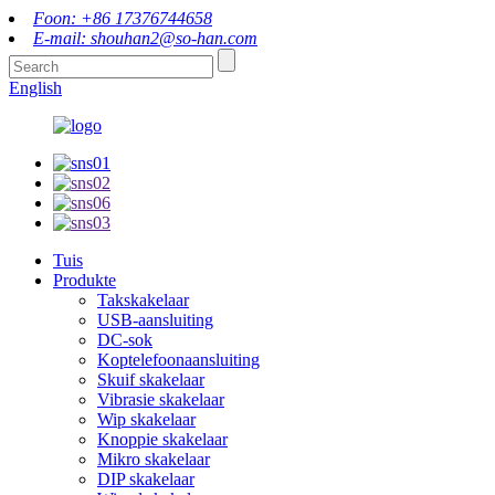
Foon: +86 17376744658
E-mail: shouhan2@so-han.com
English
Tuis
Produkte
Takskakelaar
USB-aansluiting
DC-sok
Koptelefoonaansluiting
Skuif skakelaar
Vibrasie skakelaar
Wip skakelaar
Knoppie skakelaar
Mikro skakelaar
DIP skakelaar