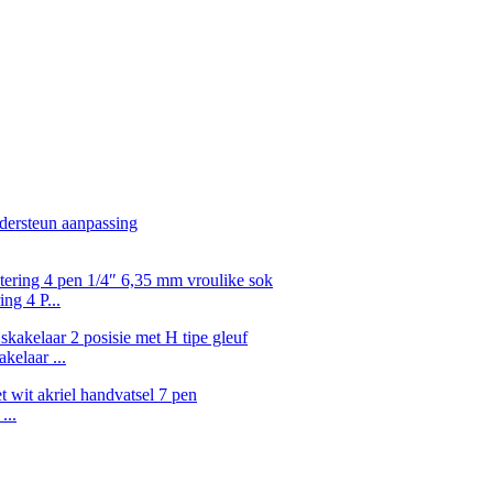
ng 4 P...
elaar ...
...