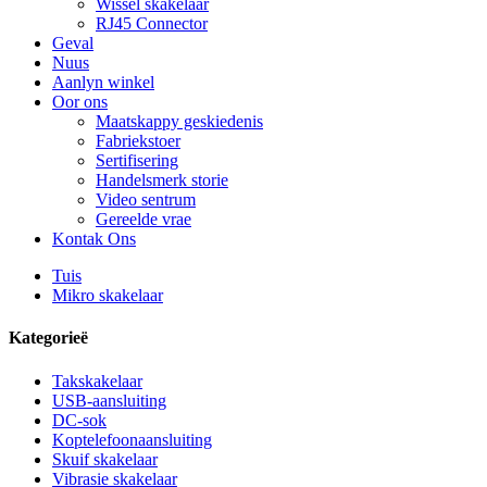
Wissel skakelaar
RJ45 Connector
Geval
Nuus
Aanlyn winkel
Oor ons
Maatskappy geskiedenis
Fabriekstoer
Sertifisering
Handelsmerk storie
Video sentrum
Gereelde vrae
Kontak Ons
Tuis
Mikro skakelaar
Kategorieë
Takskakelaar
USB-aansluiting
DC-sok
Koptelefoonaansluiting
Skuif skakelaar
Vibrasie skakelaar