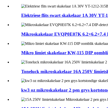
Elektriese flits swart skakelaar 1A 30V YT
Mikroskakelaar EVQP0E07K 6.2×6.2×7.4 DIP
Mikro limiet skakelaar KW-115 DIP oombli
Toneluck mikroskakelaar 16A 250V limietsk
kw3 oz mikroskakelaar 2 pen grys kortston