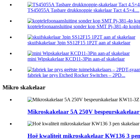
TS45055A Tasbare drukknoppie skakelaar Tact 4.5×4....
koptelefoonaansluiting sonder kop SMT Pj-381-4p koplos
skuifskakelaar 3pin SS12F15 1P2T aan af skakelaar
mini Wipskakelaar KCD11-3Pin aan-af skakelaar
fabriek lae prys Etched Rocker Switches – 2PD...
Mikro skakelaar
Mikroskakelaar 5A 250V bespeurskakelaar 
Hoë kwaliteit mikroskakelaar KW136 3 pen 