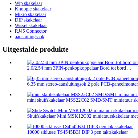
Wip skakelaar
Knoppie skakelaar
Mikro skakelaar
DIP skakelaar
Wissel skakelaar
RJ45 Connector
aansluitingssok
Uitgestalde produkte
2.0/2.54 mm 3PIN-penkopkoppelaar Bord tot bord ...
6,35 mm stereo-aansluitingsok 2 pole PCB-paneelmonteri
mini skuifskakelaar MSS22C02 SMD/SMT miniatuur skak
Skuifskakelaar Mini MSK12C02 miniatuurskakelaar met 
10000 siklusse TS4545B3J DIP 3 pen taktskakelaar