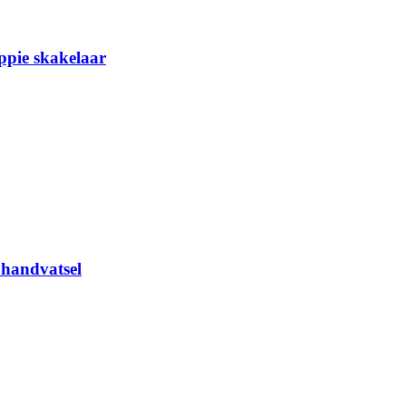
ppie skakelaar
 handvatsel