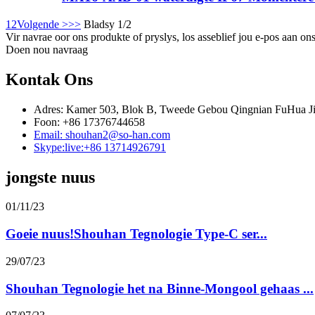
1
2
Volgende >
>>
Bladsy 1/2
Vir navrae oor ons produkte of pryslys, los asseblief jou e-pos aan o
Doen nou navraag
Kontak Ons
Adres: Kamer 503, Blok B, Tweede Gebou Qingnian FuHua JiD
Foon: +86 17376744658
Email: shouhan2@so-han.com
Skype:live:+86 13714926791
jongste nuus
01/11/23
Goeie nuus!Shouhan Tegnologie Type-C ser...
29/07/23
Shouhan Tegnologie het na Binne-Mongool gehaas ...