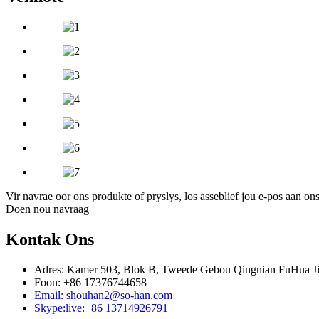
Vir navrae oor ons produkte of pryslys, los asseblief jou e-pos aan o
Doen nou navraag
Kontak Ons
Adres: Kamer 503, Blok B, Tweede Gebou Qingnian FuHua JiD
Foon: +86 17376744658
Email: shouhan2@so-han.com
Skype:live:+86 13714926791