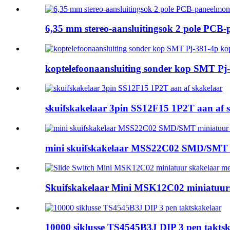
6,35 mm stereo-aansluitingsok 2 pole PCB-
koptelefoonaansluiting sonder kop SMT Pj-
skuifskakelaar 3pin SS12F15 1P2T aan af 
mini skuifskakelaar MSS22C02 SMD/SMT m
Skuifskakelaar Mini MSK12C02 miniatuurs
10000 siklusse TS4545B3J DIP 3 pen takts