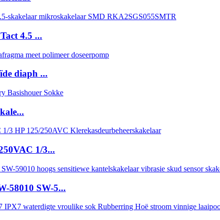
ct 4.5 ...
de diaph ...
kale...
250VAC 1/3...
W-58010 SW-5...