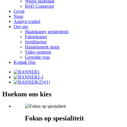
Wissel skakelaar
RJ45 Connector
Geval
Nuus
Aanlyn winkel
Oor ons
Maatskappy geskiedenis
Fabriekstoer
Sertifisering
Handelsmerk storie
Video sentrum
Gereelde vrae
Kontak Ons
Hoekom ons kies
Fokus op spesialiteit