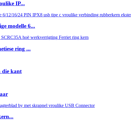
like IP...
ge modelle 6...
tiese ring ...
die kant
laar
ern...