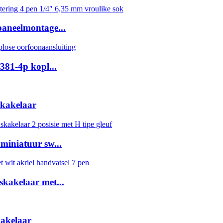
paneelmontage...
381-4p kopl...
skakelaar
iniatuur sw...
kakelaar met...
kakelaar