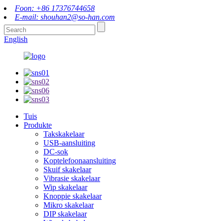
Foon: +86 17376744658
E-mail: shouhan2@so-han.com
English
Tuis
Produkte
Takskakelaar
USB-aansluiting
DC-sok
Koptelefoonaansluiting
Skuif skakelaar
Vibrasie skakelaar
Wip skakelaar
Knoppie skakelaar
Mikro skakelaar
DIP skakelaar