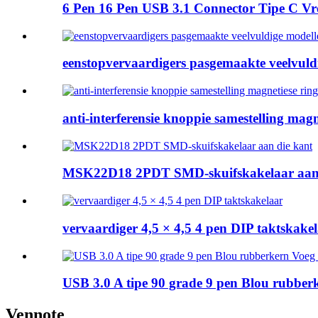
6 Pen 16 Pen USB 3.1 Connector Tipe C Vrou
eenstopvervaardigers pasgemaakte veelvuldi
anti-interferensie knoppie samestelling magne
MSK22D18 2PDT SMD-skuifskakelaar aan 
vervaardiger 4,5 × 4,5 4 pen DIP taktskake
USB 3.0 A tipe 90 grade 9 pen Blou rubberk
Vennote