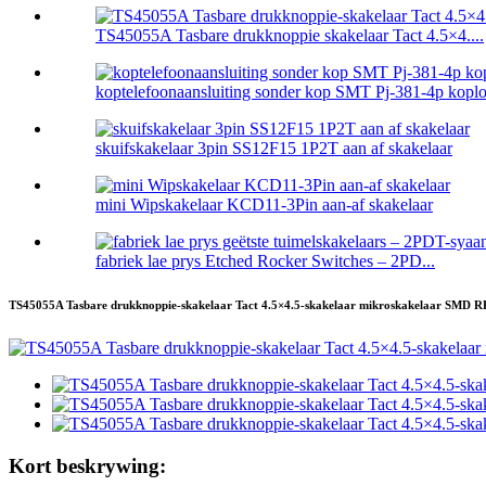
TS45055A Tasbare drukknoppie skakelaar Tact 4.5×4....
koptelefoonaansluiting sonder kop SMT Pj-381-4p koplos
skuifskakelaar 3pin SS12F15 1P2T aan af skakelaar
mini Wipskakelaar KCD11-3Pin aan-af skakelaar
fabriek lae prys Etched Rocker Switches – 2PD...
TS45055A Tasbare drukknoppie-skakelaar Tact 4.5×4.5-skakelaar mikroskakelaar S
Kort beskrywing: