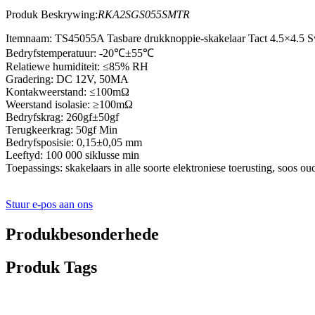
Produk Beskrywing:
RKA2SGS055SMTR
Itemnaam: TS45055A Tasbare drukknoppie-skakelaar Tact 4.5×4.5 
Bedryfstemperatuur: -20℃±55℃
Relatiewe humiditeit: ≤85% RH
Gradering: DC 12V, 50MA
Kontakweerstand: ≤100mΩ
Weerstand isolasie: ≥100mΩ
Bedryfskrag: 260gf±50gf
Terugkeerkrag: 50gf Min
Bedryfsposisie: 0,15±0,05 mm
Leeftyd: 100 000 siklusse min
Toepassings: skakelaars in alle soorte elektroniese toerusting, soos
Stuur e-pos aan ons
Produkbesonderhede
Produk Tags