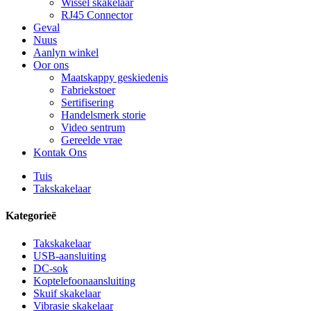
Wissel skakelaar
RJ45 Connector
Geval
Nuus
Aanlyn winkel
Oor ons
Maatskappy geskiedenis
Fabriekstoer
Sertifisering
Handelsmerk storie
Video sentrum
Gereelde vrae
Kontak Ons
Tuis
Takskakelaar
Kategorieë
Takskakelaar
USB-aansluiting
DC-sok
Koptelefoonaansluiting
Skuif skakelaar
Vibrasie skakelaar