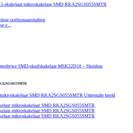
e e...
MD RKA2SGS055SMTR