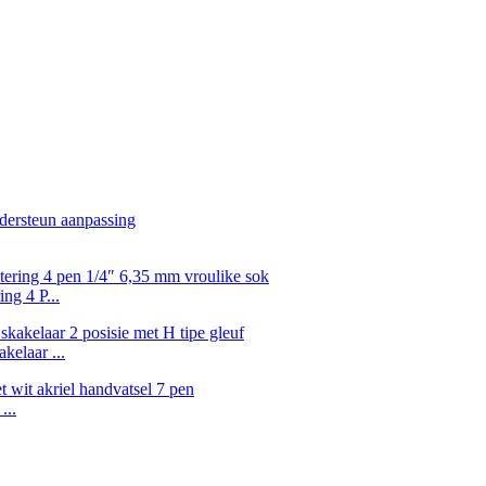
ng 4 P...
elaar ...
...