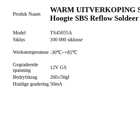
WARM UITVERKOPING SKRB
Produk Naam
Hoogte SBS Reflow Soldee
Model
TS45055A
Siklus
100 000 siklusse
Werkstemperatuur
-30℃~+85℃
Gegradeerde
12V GS
spanning
Bedryfskrag
260±50gf
Huidige gradering
50mA