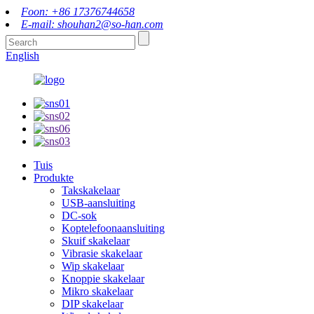
Foon: +86 17376744658
E-mail: shouhan2@so-han.com
English
Tuis
Produkte
Takskakelaar
USB-aansluiting
DC-sok
Koptelefoonaansluiting
Skuif skakelaar
Vibrasie skakelaar
Wip skakelaar
Knoppie skakelaar
Mikro skakelaar
DIP skakelaar