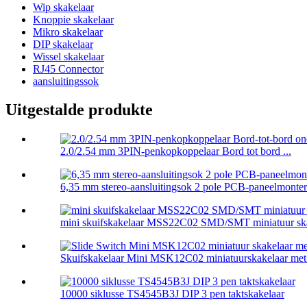
Wip skakelaar
Knoppie skakelaar
Mikro skakelaar
DIP skakelaar
Wissel skakelaar
RJ45 Connector
aansluitingssok
Uitgestalde produkte
2.0/2.54 mm 3PIN-penkopkoppelaar Bord tot bord ...
6,35 mm stereo-aansluitingsok 2 pole PCB-paneelmonteri
mini skuifskakelaar MSS22C02 SMD/SMT miniatuur skak
Skuifskakelaar Mini MSK12C02 miniatuurskakelaar met 
10000 siklusse TS4545B3J DIP 3 pen taktskakelaar