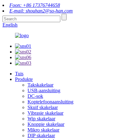
Foon: +86 17376744658
E-mail: shouhan2@so-han.com
English
Tuis
Produkte
Takskakelaar
USB-aansluiting
DC-sok
Koptelefoonaansluiting
Skuif skakelaar
Vibrasie skakelaar
Wip skakelaar
Knoppie skakelaar
Mikro skakelaar
DIP skakelaar