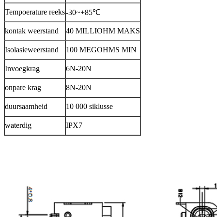
Tempoerature reeks
-30~+85℃
kontak weerstand
40 MILLIOHM MAKS
Isolasieweerstand
100 MEGOHMS MIN
Invoegkrag
6N-20N
onpare krag
8N-20N
duursaamheid
10 000 siklusse
waterdig
IPX7