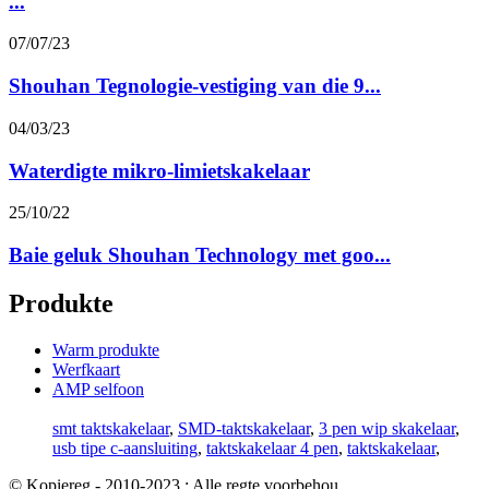
...
07/07/23
Shouhan Tegnologie-vestiging van die 9...
04/03/23
Waterdigte mikro-limietskakelaar
25/10/22
Baie geluk Shouhan Technology met goo...
Produkte
Warm produkte
Werfkaart
AMP selfoon
smt taktskakelaar
,
SMD-taktskakelaar
,
3 pen wip skakelaar
,
usb tipe c-aansluiting
,
taktskakelaar 4 pen
,
taktskakelaar
,
© Kopiereg - 2010-2023 : Alle regte voorbehou.