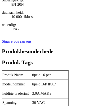
onparingskrag:
8N-20N
duursaamheid:
10 000 siklusse
waterdig:
IPX7
Stuur e-pos aan ons
Produkbesonderhede
Produk Tags
Produk Naam
tipe c 16 pen
model nommer
tipe c 16P IPX7
huidige gradering
3.0A MAKS
Spanning
30 VAC