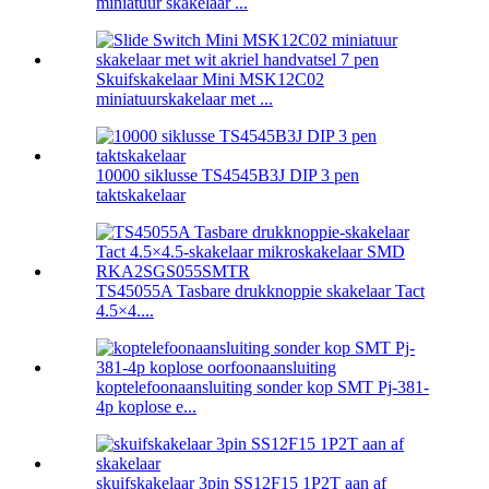
miniatuur skakelaar ...
Skuifskakelaar Mini MSK12C02
miniatuurskakelaar met ...
10000 siklusse TS4545B3J DIP 3 pen
taktskakelaar
TS45055A Tasbare drukknoppie skakelaar Tact
4.5×4....
koptelefoonaansluiting sonder kop SMT Pj-381-
4p koplose e...
skuifskakelaar 3pin SS12F15 1P2T aan af