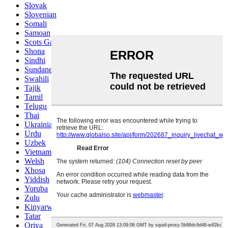
Slovak
Slovenian
Somali
Samoan
Scots Gaelic
Shona
Sindhi
Sundanese
Swahili
Tajik
Tamil
Telugu
Thai
Ukrainian
Urdu
Uzbek
Vietnamese
Welsh
Xhosa
Yiddish
Yoruba
Zulu
Kinyarwanda
Tatar
Oriya