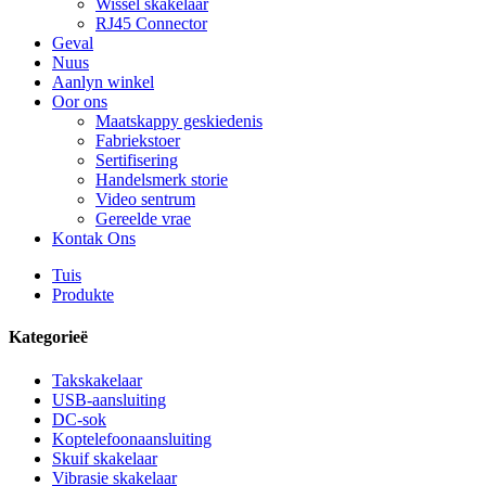
Wissel skakelaar
RJ45 Connector
Geval
Nuus
Aanlyn winkel
Oor ons
Maatskappy geskiedenis
Fabriekstoer
Sertifisering
Handelsmerk storie
Video sentrum
Gereelde vrae
Kontak Ons
Tuis
Produkte
Kategorieë
Takskakelaar
USB-aansluiting
DC-sok
Koptelefoonaansluiting
Skuif skakelaar
Vibrasie skakelaar