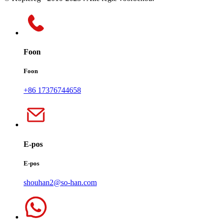
Foon
Foon
+86 17376744658
E-pos
E-pos
shouhan2@so-han.com