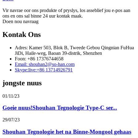
Vir navrae oor ons produkte of pryslys, los asseblief jou e-pos aan
ons en ons sal binne 24 uur kontak maak.
Doen nou navraag
Kontak Ons
Adres: Kamer 503, Blok B, Tweede Gebou Qingnian FuHua
JiDi, Haile-weg, Baoan 39-distrik, Shenzhen
Foon: +86 17376744658
Email: shouhan2@so-han.com
Skype:live:+86 13714926791
jongste nuus
01/11/23
Goeie nuus!Shouhan Tegnologie Type-C ser...
29/07/23
Shouhan Tegnologie het na Binne-Mongool gehaas