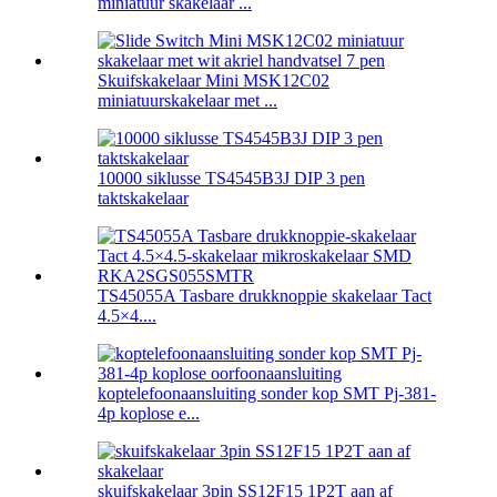
miniatuur skakelaar ...
Skuifskakelaar Mini MSK12C02
miniatuurskakelaar met ...
10000 siklusse TS4545B3J DIP 3 pen
taktskakelaar
TS45055A Tasbare drukknoppie skakelaar Tact
4.5×4....
koptelefoonaansluiting sonder kop SMT Pj-381-
4p koplose e...
skuifskakelaar 3pin SS12F15 1P2T aan af