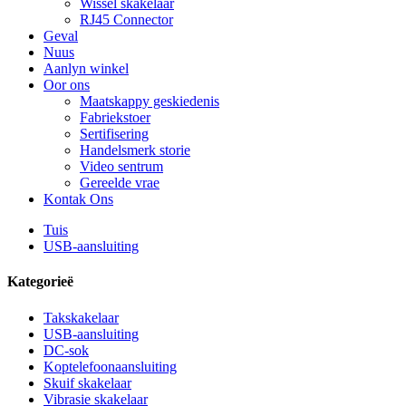
Wissel skakelaar
RJ45 Connector
Geval
Nuus
Aanlyn winkel
Oor ons
Maatskappy geskiedenis
Fabriekstoer
Sertifisering
Handelsmerk storie
Video sentrum
Gereelde vrae
Kontak Ons
Tuis
USB-aansluiting
Kategorieë
Takskakelaar
USB-aansluiting
DC-sok
Koptelefoonaansluiting
Skuif skakelaar
Vibrasie skakelaar