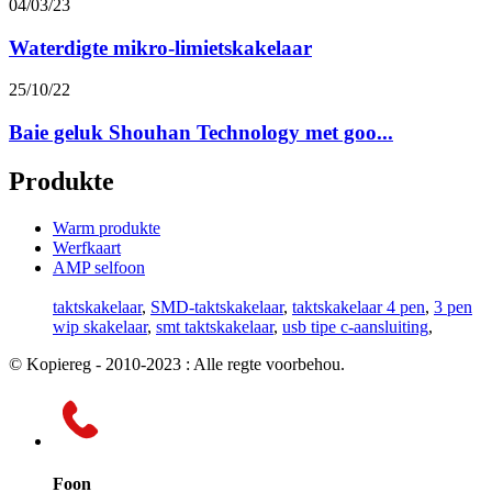
04/03/23
Waterdigte mikro-limietskakelaar
25/10/22
Baie geluk Shouhan Technology met goo...
Produkte
Warm produkte
Werfkaart
AMP selfoon
taktskakelaar
,
SMD-taktskakelaar
,
taktskakelaar 4 pen
,
3 pen
wip skakelaar
,
smt taktskakelaar
,
usb tipe c-aansluiting
,
© Kopiereg - 2010-2023 : Alle regte voorbehou.
Foon