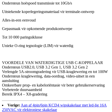
Ondersteun hoëspoed transmissie tot 10Gb/s
Uitstekende koperlegeringsmateriaal vir terminale-ontwerp
Alles-in-een eenvoud
Gepasmaak vir opkomende produkontwerpe
Tot 10 000 paringsiklusse
Unieke O-ring tegnologie (LIM) vir waterdig
VOORDELE VAN WATERDIGTIGE USB C-KOPPELAAR
Ondersteun USB2.0, USB 3.2 Gen 1, USB 3.2 Gen 2
Verlengde 5A-stroomgradering vir USB-kraglewering en tot 100W
Ondersteun kraglewering, data-oordrag, video-uitset in een
aansluiting
Omkeerbare prop- en kabeloriëntasie vir beter gebruikerservaring
Verbeterde duursaamheid
Bereik IPX4 – X8-gradering
Vorige:
Aan af 4pin/6pin KCD4 wipskakelaar met led-lig 16A
250VAC vir elektroniese skakelaar