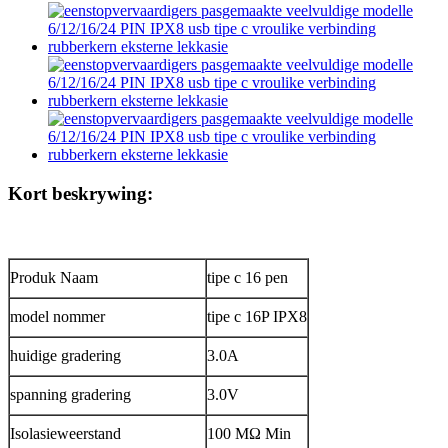
Kort beskrywing:
Produk Naam
tipe c 16 pen
model nommer
tipe c 16P IPX8
huidige gradering
3.0A
spanning gradering
3.0V
Isolasieweerstand
100 MΩ Min