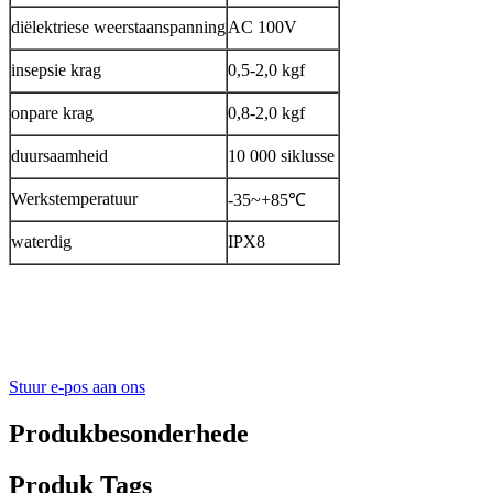
diëlektriese weerstaanspanning
AC 100V
insepsie krag
0,5-2,0 kgf
onpare krag
0,8-2,0 kgf
duursaamheid
10 000 siklusse
Werkstemperatuur
-35~+85℃
waterdig
IPX8
Stuur e-pos aan ons
Produkbesonderhede
Produk Tags