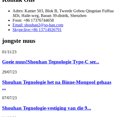
Adres: Kamer 503, Blok B, Tweede Gebou Qingnian FuHua
JiDi, Haile-weg, Baoan 39-distrik, Shenzhen
Foon: +86 17376744658
Email: shouhan2@so-han.com
Skype:live:+86 13714926791
jongste nuus
01/11/23
Goeie nuus!Shouhan Tegnologie Type-C ser...
29/07/23
Shouhan Tegnologie het na Binne-Mongool gehaas
...
07/07/23
Shouhan Tegnologie-vestiging van die 9...