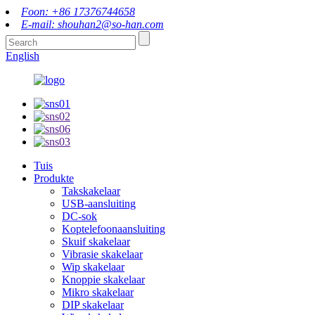
Foon: +86 17376744658
E-mail: shouhan2@so-han.com
English
Tuis
Produkte
Takskakelaar
USB-aansluiting
DC-sok
Koptelefoonaansluiting
Skuif skakelaar
Vibrasie skakelaar
Wip skakelaar
Knoppie skakelaar
Mikro skakelaar
DIP skakelaar