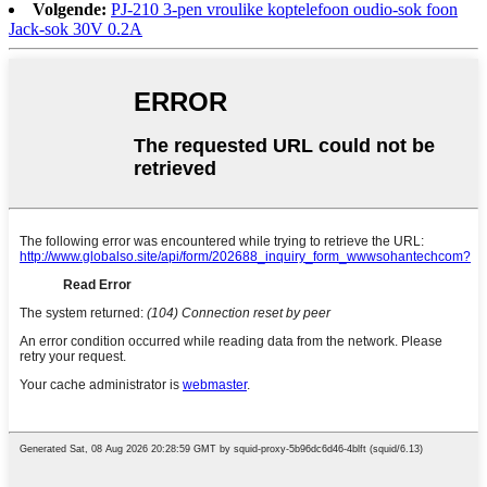
Volgende:
PJ-210 3-pen vroulike koptelefoon oudio-sok foon
Jack-sok 30V 0.2A